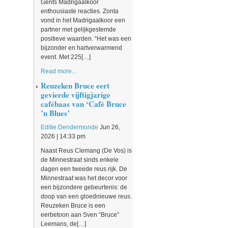
Gents Madrigaalkoor
enthousiaste reacties. Zonta
vond in het Madrigaalkoor een
partner met gelijkgestemde
positieve waarden. “Het was een
bijzonder en hartverwarmend
event. Met 225[…]
Read more...
Reuzeken Bruce eert
gevierde vijftigjarige
cafébaas van ‘Café Bruce
’n Blues’
Editie Dendermonde
Jun 26,
2026 | 14:33 pm
Naast Reus Clemang (De Vos) is
de Minnestraat sinds enkele
dagen een tweede reus rijk. De
Minnestraat was het decor voor
een bijzondere gebeurtenis: de
doop van een gloednieuwe reus.
Reuzeken Bruce is een
eerbetoon aan Sven “Bruce”
Leemans, de[…]