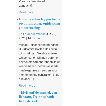
Vlaamse Jeugdraad
aandacht[…]
Read more...
Hofconcerten leggen focus
op ontmoeting, ontdekking
en ontroering
Editie Dendermonde
Jun 26,
2026 | 14:35 pm
Met de Hofconcerten brengt het
Buurtcomité Hof ten Bos cultuur
tot in het hart. Met drie unieke
tuinconcerten wil men buren en
bezoekers samenbrengen, laten
kennismaken met verrassende
muziekgenres en zorgen voor
momenten die écht raken. In de
tuin aan[…]
Read more...
“Elvis gaf de muziek een
lichaam, Dylan schonk
haar de ziel …”