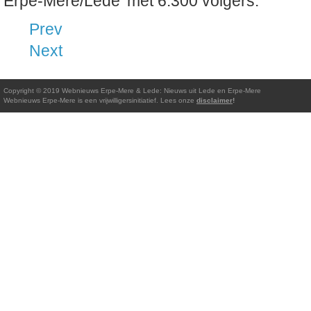
Erpe-Mere/Lede’ met 6.300 volgers.
Prev
Next
Copyright © 2019 Webnieuws Erpe-Mere & Lede: Nieuws uit Lede en Erpe-Mere
Webnieuws Erpe-Mere is een vrijwilligersinitiatief. Lees onze
disclaimer
!